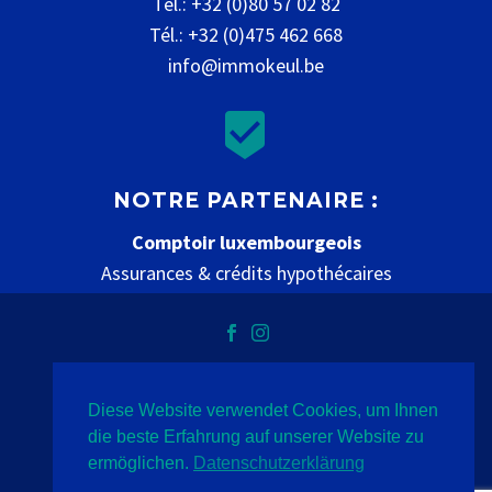
Tél.: +32 (0)80 57 02 82
Tél.: +32 (0)475 462 668
info@immokeul.be


NOTRE PARTENAIRE :
Comptoir luxembourgeois
Assurances & crédits hypothécaires
www.comptoir-luxembourgeois.be
Diese Website verwendet Cookies, um Ihnen
Datenschutz
Impressum
Kontakt
die beste Erfahrung auf unserer Website zu
ermöglichen.
Datenschutzerklärung