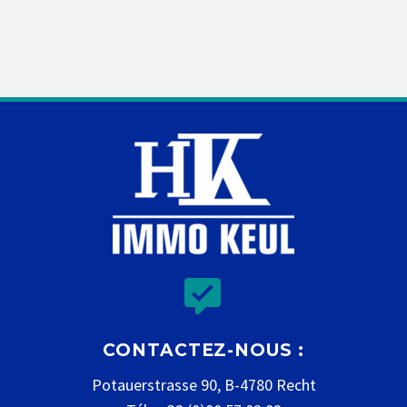


CONTACTEZ-NOUS :
Potauerstrasse 90, B-4780 Recht