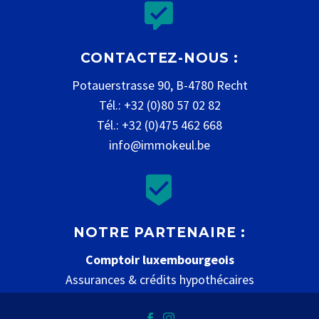


CONTACTEZ-NOUS :
Potauerstrasse 90, B-4780 Recht
Tél.: +32 (0)80 57 02 82
Tél.: +32 (0)475 462 668
info@immokeul.be


NOTRE PARTENAIRE :
Comptoir luxembourgeois
Assurances & crédits hypothécaires
www.comptoir-luxembourgeois.be