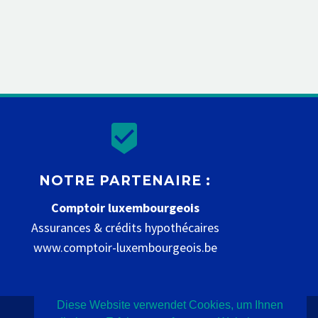


NOTRE PARTENAIRE :
Comptoir luxembourgeois
Assurances & crédits hypothécaires
www.comptoir-luxembourgeois.be
Diese Website verwendet Cookies, um Ihnen