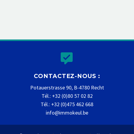


CONTACTEZ-NOUS :
Potauerstrasse 90, B-4780 Recht
Tél.: +32 (0)80 57 02 82
Tél.: +32 (0)475 462 668
info@immokeul.be